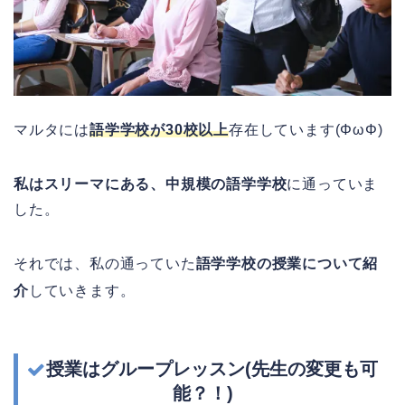
マルタには
語学学校が30校以上
存在しています(ΦωΦ)
私はスリーマにある、中規模の語学学校
に通っていま
した。
それでは、私の通っていた
語学学校の授業について紹
介
していきます。
授業はグループレッスン(
先生の変更も可
能？！)