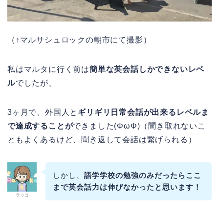
（↑マルサシュロックの朝市にて撮影）
私はマルタに行く前は
簡単な英会話しかできないレベ
ル
でしたが、
3ヶ月で、外国人と
ギリギリ日常会話が出来る
レベルま
で達成することが
できました(ΦωΦ)（聞き取れないこ
ともよくあるけど、聞き返して会話は繋げられる）
しかし、
語学学校の勉強のみだったらここ
まで英会話力は伸びなかったと思います！
ラッコ