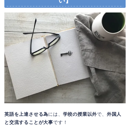
い】
英語を上達させる為
には、
学校の授業以外
で、
外国人
と交流することが大事
です！