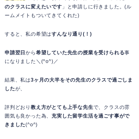
のクラスに変えたいです
」と申請しに行きました。(ル
ームメイトもついてきてくれた)
すると、私の希望は
すんなり通り(！)
申請翌日
から
希望していた先生の授業を受けられる
事
になりました＼(^o^)／
結果、私は
3ヶ月の大半をその先生のクラスで過ごしま
した
が、
評判どおり
教え方がとても上手な先生
で、クラスの雰
囲気も良かった為、
充実した留学生活を過ごす事がで
きました
(^o^)