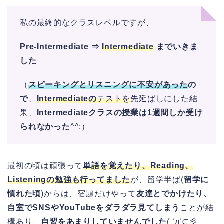
私の最終的なクラスレベルですが、
Pre-Intermediate
⇒
Intermediate
までいきま
した
（
スピーキングとリスニングに不安があった
の
で
、
Intermediateの
テストを
先延ばしにした結
果、
Intermediateクラスの授業は1週間しか受け
られなかった
^^;）
最初の頃は頑張って
単語を覚えたり、Reading、
Listeningの勉強も行ってました
が、留学半ば(
留学に
慣れた頃
)からは、宿題だけやって
友達とでかけたり、
自室でSNSやYouTubeをダラダラ見てしまう
ことが結
構あり、
自習をあまりしていませんでした
( ‘д‘⊂彡