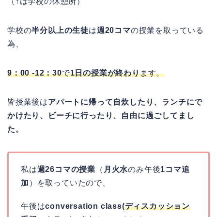
（↑は学校の休憩所）
学校の
半分以上の生徒
は
週
20コマ
の授業を取っている
為、
9：00 -12：30
で
1日の授業が終わり
ます。
皆授業後は
アパートに帰って自炊したり、ランチにで
かけたり、ビーチに行ったり、自由に過ごしてまし
た。
私は
週26コマの授業
（
月火水
のみ午後
1コマ追
加
）を取っていたので、
午後は
conversation class(
ディスカッション