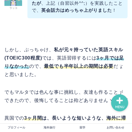
たが
、上記（自習以外^^;）を実践したこと
ラッコ
で、
英会話力はめっちゃ上がりました
！
プロフィール
海外旅行
しかし、ぶっちゃけ、
私が元々持っていた英語スキル
留学
(TOEIC300程度)
では、英語習得するには
3ヶ月では足
りなかった
ので、
最低でも半年以上の期間は必要
だな
お問い合わせ
と思いました。
でもマルタでは色んな事に挑戦し、友達も作ることが
できたので、後悔してることは殆どありませんヽ(･ω･)/
MENU
異国での
3ヶ月間
は、長いような短いような、
海外に滞
在するのに絶妙な期間
だったので、
プロフィール
海外旅行
留学
お問い合わせ