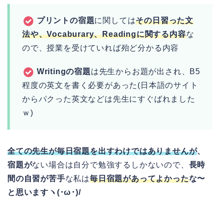
プリントの宿題
に関しては
その日習った文
法や、Vocaburary、Readingに関する内容
な
ので、授業を受けていれば殆ど分かる内容
Writingの宿題
は先生からお題が出され、B5
程度の英文を書く必要があった(日本語のサイト
からパクった英文などは先生にすぐばれました
ｗ)
全ての先生が毎日宿題を出すわけではありませんが
、
宿題が
ない場合は自分で勉強するしかないので、
長時
間の自習が苦手
な私は
毎日宿題があってよかった
な〜
と思いますヽ(･ω･)/