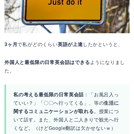
3ヶ月
で私がどのくらい
英語が上達
したかというと、
外国人と最低限の日常英会話はできる
ようになりまし
た。
私の考える最低限の日常英会話
：「お風呂入っ
ていい？」「〇〇へ行ってくる」、等の
生活に
関するコミュニケーションが取れる
。授業につ
いて話す。また、外国人と二人きりで観光へ行
くなど。（けどGoogle翻訳は欠かせないｗ）