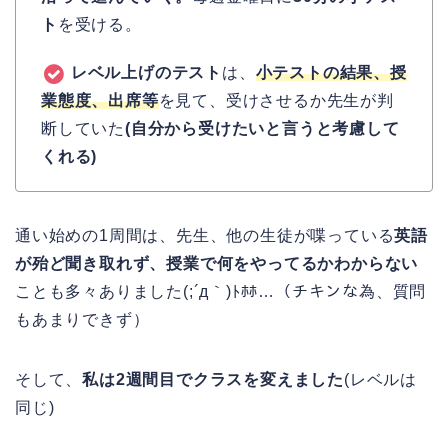
ト
を受ける。
レベル上げのテスト
は、
小テストの結果、授
業態度、出席等
を見て、受けさせるか先生が判
断していた
(自分から受けたいと言うと考慮して
くれる)
通い始めの1周間は、先生、他の生徒が喋っている
英語
が殆ど聞き取れず、授業で何をやってるかわからない
ことも多々ありました(;´д｀)ﾄﾎﾎ…（チキンな為、質問
もあまりできず）
そして、
私は2週間目でクラスを変えました
(レベルは
同じ)