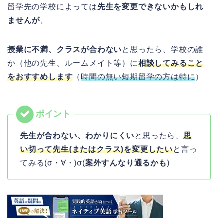
留学先の学校によっては
先生を変更できないかもしれ
ませんが
、
授業に不満、クラスが合わない
と思ったら、学校の誰
か（他の先生、ルームメイト等）に
相談してみること
をおすすめします
（
時間の無い短期留学の方は特に
）
先生が合わない、わかりにくい
と思ったら、
思
い切って先生(またはクラス)を変更したい
と
言っ
てみる(σ・∀・)σ(
案外すんなり通るかも
)