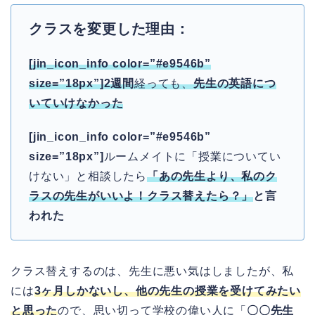
クラスを変更した理由：
[jin_icon_info color=”#e9546b”
size=”18px”]2週間
経っても、
先生の英語
に
つ
いていけなかった
[jin_icon_info color=”#e9546b”
size=”18px”]
ルームメイトに「授業についてい
けない」と相談したら
「あの先生より、私のク
ラスの先生がいいよ！クラス替えたら？」
と言
われた
クラス替えするのは、先生に悪い気はしましたが、私
には
3ヶ月しかないし、他の先生の授業を受けてみたい
と思った
ので、思い切って学校の偉い人に「
〇〇先生