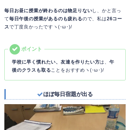
毎日お昼に授業が終わるのは物足りない
し、かと言っ
て
毎日午後の授業があるのも疲れる
ので、私は
26コー
ス
で丁度良かったですヽ(･ω･)/
学校に早く慣れたい、友達を作りたい方
は、
午
後のクラスも取る
ことをおすすめヽ(･ω･)/
ほぼ毎日宿題が出る