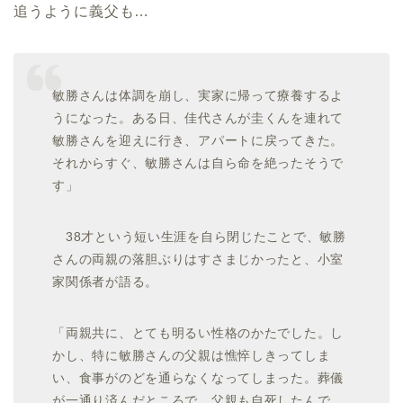
追うように義父も…
敏勝さんは体調を崩し、実家に帰って療養するよ
うになった。ある日、佳代さんが圭くんを連れて
敏勝さんを迎えに行き、アパートに戻ってきた。
それからすぐ、敏勝さんは自ら命を絶ったそうで
す」
38才という短い生涯を自ら閉じたことで、敏勝
さんの両親の落胆ぶりはすさまじかったと、小室
家関係者が語る。
「両親共に、とても明るい性格のかたでした。し
かし、特に敏勝さんの父親は憔悴しきってしま
い、食事がのどを通らなくなってしまった。葬儀
が一通り済んだところで、父親も自死したんで