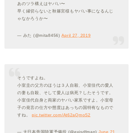
あのツラ構えはヤバい〜
早く縁切らないと秋篠宮様もヤバい事になるんじ
ゃなかろうか〜
— みた (@mita8456)
April 27, 2019
そうですよね。
小室圭の父方のほうは３人自殺、小室佳代の愛人
の妻も自殺、そして愛人は病死？したそうです。
小室佳代自身と両家のヤバい家系ですよ。小室母
子の発言の仕方や態度はあっちの国特有なもので
すね。
pic.twitter.com/At62aQmoS2
— 大日本帝国陸軍予備役 (@exjsdfman)
June 21,