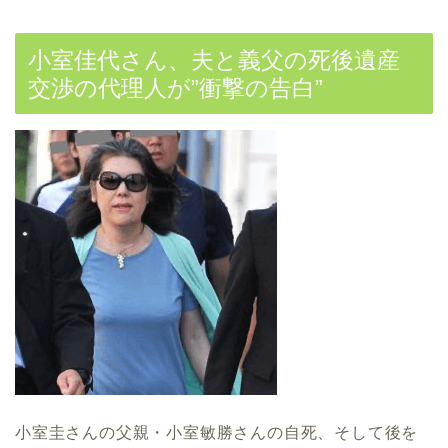
小室佳代さん、夫と義父の死後遺産
交渉の代理人が”衝撃の告白”
小室圭さんの父親・小室敏勝さんの自死、そして後を