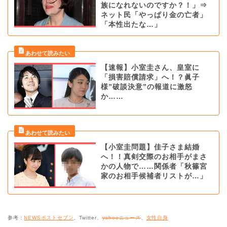
族になれないのですか？！」⇒
ネット民「やっぱり金の亡者」
「本性出たな…」
【速報】小室圭さん、皇室に
「損害賠償請求」へ！？眞子
様”破談決意”の報道に激怒
か……
【小室圭問題】佳子さま結婚
へ！！真剣交際のお相手がまさ
かの人物で……関係者「秋篠宮
家のお相手候補者リストが…」
参考：
NEWSポストセブン
、Twitter、
yahooニュース
、
女性自身