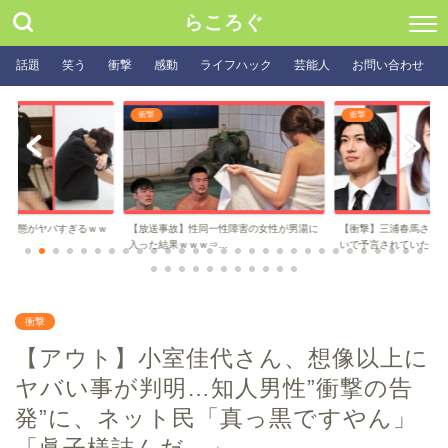
らころぐ
話題
笑う
衝撃
感動
ライフハック
芸能人
お問い合わせ
衝撃
衝撃
の実態がヤバすぎるｗｗ
【放送事故】性同一性障害の女性が男湯に
【衝撃】三浦春馬さんの
入った結果ｗｗｗ⇒...
いで予言されていた...
衝撃
【アウト】小室佳代さん、想像以上に
ヤバい事が判明…知人男性”衝撃の告
発”に、ネット民「真っ黒ですやん」