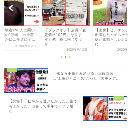
衝撃
衝撃
死体験者150人に聞い
【ブックオフ】店員「査
【画像】ヒルナンデ
「死の1秒前」の全容
定価格100円になりま
出演したムチムチ美
明らかに…生還に至...
す」俺「棚に同じやつ
妹が素晴らしいと話
が...
に...
2020年5月31日
2020年9月2日
2020年8
「俺なら不倫もみ消せる」近藤真彦
は”上級ジャニーズ”だった...大手メデ...
【悲惨】「仕事から逃げたかった、誰で
もよかった」出会って半年でアプリ婚
し...