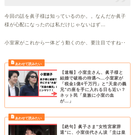
今回の話を眞子様は知っているのか。。なんだか眞子
様が心配になったのは私だけじゃないはず…
小室家がこれから一体どう動くのか、要注目ですね‥
【速報】小室圭さん、眞子様と
結婚で破格の待遇へ…小室家が
「税金1億4千万円」と”天皇の義
兄”の座を手に入れる日も近い？
ネット民「皇族に小室の血
が…」
【絶句】眞子さま”女性宮家辞
退”に、小室佳代さん涙「圭は皇