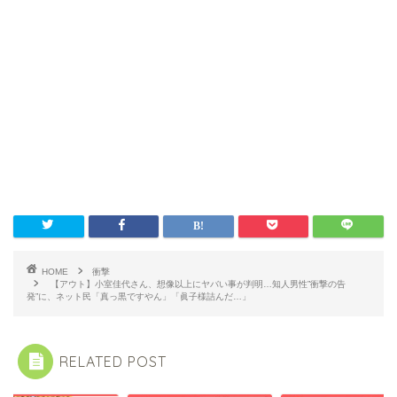
HOME
衝撃
【アウト】小室佳代さん、想像以上にヤバい事が判明…知人男性”衝撃の告
発”に、ネット民「真っ黒ですやん」「眞子様詰んだ…」
RELATED POST