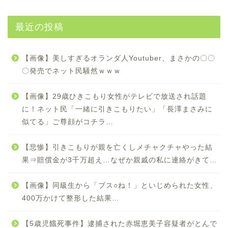
最近の投稿
【画像】美しすぎるオランダ人Youtuber、まさかの〇〇
〇発売でネット民騒然ｗｗｗ
【画像】29歳ひきこもり女性がテレビで放送され話題
に！ネット民「一緒に引きこもりたい」「長澤まさみに
似てる」ご尊顔がコチラ…
【悲惨】引きこもりが親を亡くしメチャクチャやった結
果⇒賠償金が3千万超え…なぜか親戚の私に連絡がきて…
【画像】同級生から「ブス○ね！」といじめられた女性、
400万かけて整形した結果…
【5歳児餓死事件】逮捕された赤堀恵美子容疑者がとんで