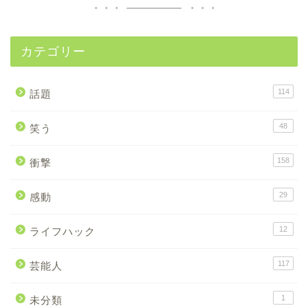
カテゴリー
114
話題
48
笑う
158
衝撃
29
感動
12
ライフハック
117
芸能人
1
未分類