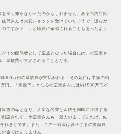
度を良く知らなかったのかもしれません。ある宮内庁関
、佳代さんは大変ショックを受けていたそうで、
涙なが
いのですか？！』と職員に確認されることもあった
よう
んがその配偶者として皇族となった場合には、小室圭さ
れ、皇族費が支給されることとなる。
3000万円の皇族費が支払われる。その妃には半額の約
00万円、「圭殿下」となる小室圭さんには約1500万円が
は皇族の母となり、大変な名誉と金銭を同時に獲得する
が創設されず、小室圭さんも一般人のままであれば、結
、それきりです。また、この一時金は眞子さまの警備費
るお金ではありません。