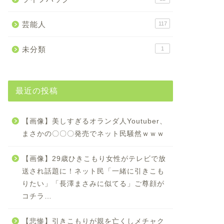
芸能人
117
未分類
1
最近の投稿
【画像】美しすぎるオランダ人Youtuber、
まさかの〇〇〇発売でネット民騒然ｗｗｗ
【画像】29歳ひきこもり女性がテレビで放
送され話題に！ネット民「一緒に引きこも
りたい」「長澤まさみに似てる」ご尊顔が
コチラ…
【悲惨】引きこもりが親を亡くしメチャク