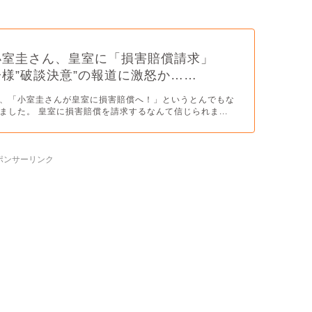
小室圭さん、皇室に「損害賠償請求」
様”破談決意”の報道に激怒か……
、「小室圭さんが皇室に損害賠償へ！」というとんでもな
ました。 皇室に損害賠償を請求するなんて信じられま...
ポンサーリンク