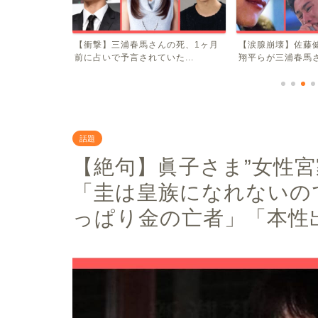
性障害の女性が
【衝撃】三浦春馬さんの死、1ヶ月
【涙腺崩壊】佐藤健
⇒...
前に占いで予言されていた...
翔平らが三浦春馬さん
話題
【絶句】眞子さま”女性宮
「圭は皇族になれないの
っぱり金の亡者」「本性