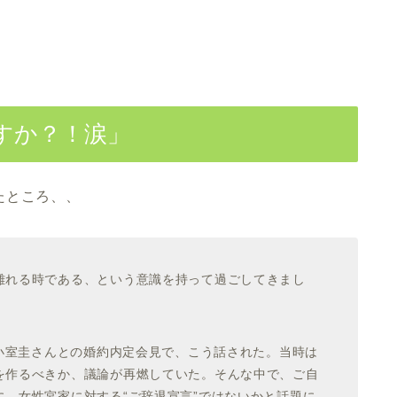
すか？！涙」
たところ、、
離れる時である、という意識を持って過ごしてきまし
小室圭さんとの婚約内定会見で、こう話された。当時は
を作るべきか、議論が再燃していた。そんな中で、ご自
、女性宮家に対する“ご辞退宣言”ではないかと話題に