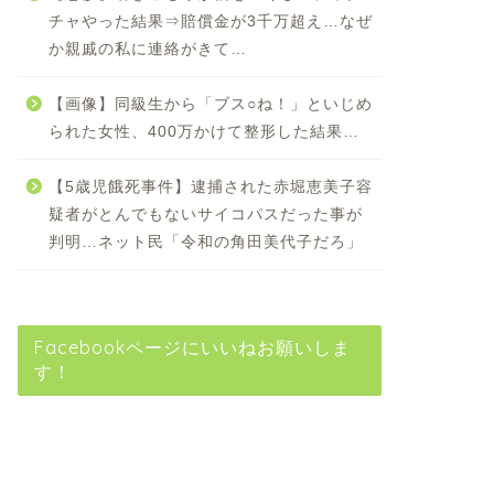
チャやった結果⇒賠償金が3千万超え…なぜ
か親戚の私に連絡がきて…
【画像】同級生から「ブス○ね！」といじめ
られた女性、400万かけて整形した結果…
【5歳児餓死事件】逮捕された赤堀恵美子容
疑者がとんでもないサイコパスだった事が
判明…ネット民「令和の角田美代子だろ」
Facebookページにいいねお願いしま
す！