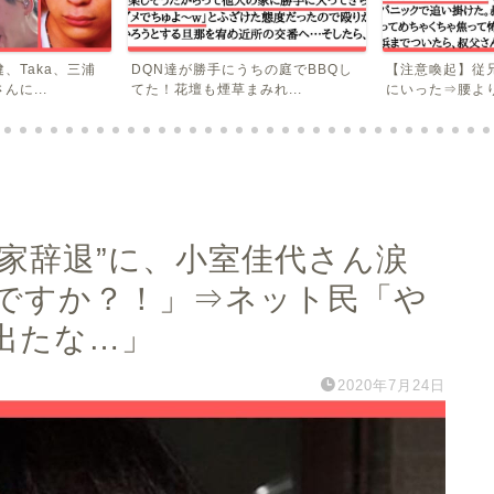
、Taka、三浦
DQN達が勝手にうちの庭でBBQし
【注意喚起】従
に...
てた！花壇も煙草まみれ...
にいった⇒腰より
家辞退”に、小室佳代さん涙
ですか？！」⇒ネット民「や
出たな…」
2020年7月24日