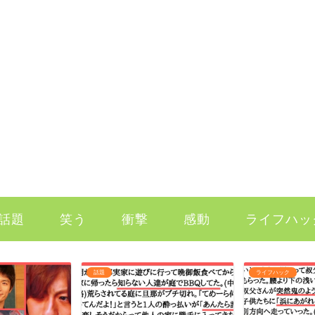
話題
笑う
衝撃
感動
ライフハッ
話題
ライフハック