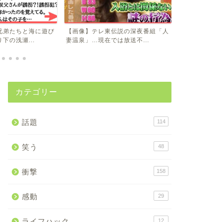
兄弟たちと海に遊び
【画像】テレ東伝説の深夜番組「人
木下優樹菜「
下の浅瀬...
妻温泉」…現在では放送不...
い！」事務所「
カテゴリー
話題
114
笑う
48
衝撃
158
感動
29
ライフハック
12