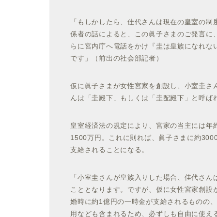
「もしかしたら、佳代さんは現在の皇室の制
係者の話によると、この眞子さまのご発言に
らに宮内庁へ電話をかけ『圭は皇族になれな
です」
（前出の社会部記者）
仮に眞子さまが女性宮家を創設し、小室圭さ
んは「圭殿下」もしくは「圭配殿下」と呼ば
皇室経済法の規定により、宮家の当主には年約
1500万円。これに則れば、眞子さまに約30
支給されることになる。
「小室圭さんが皇族入りした場合、佳代さん
こととなります。ですが、仮に女性宮家創設
婚時に約1億円の一時金が支給されるものの
用なども含まれるため、必ずしも自由に使え