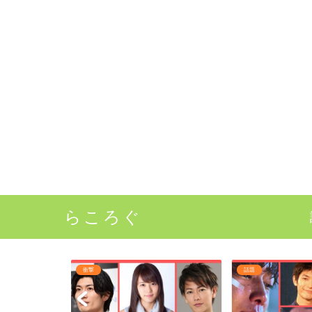
らころぐ
衝撃
話題