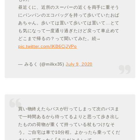
昼近くに、近所のスーパーの近くを両手に重そう
にパンパンのエコバッグを持って歩いていたおば
あちゃん。歩いては置いて歩いては置いて…とて
も気になって一度通り過ぎたけど戻って車止めて
どこまで帰るの？って聞いてみた。続→
pic.twitter.com/lKB6CjJVPo
— みるく (@milkx35)
July 9, 2020
買い物終えたらバスが行ってしまって次のバスま
で一時間あるから待ってるよりと思って歩き出し
たものの荷物が重くて持っている杖もつけなそ
う。ご自宅は車で10分程。よかったら乗ってくだ